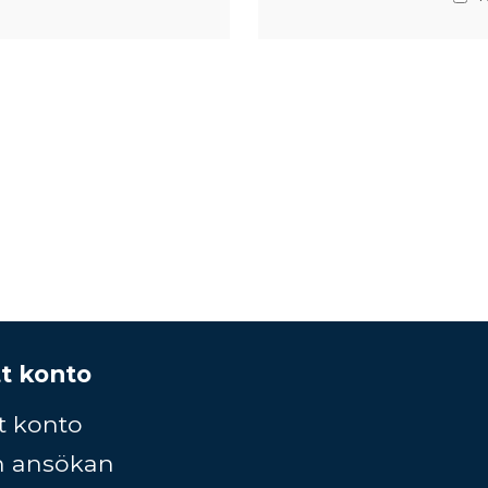
t konto
t konto
n ansökan