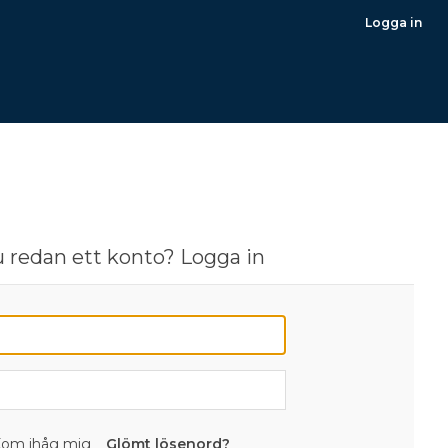
Logga in
 redan ett konto? Logga in
om ihåg mig
Glömt lösenord?