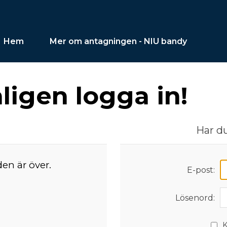
Hem
Mer om antagningen - NIU bandy
igen logga in!
Har du
den är över.
E-post:
Lösenord:
K